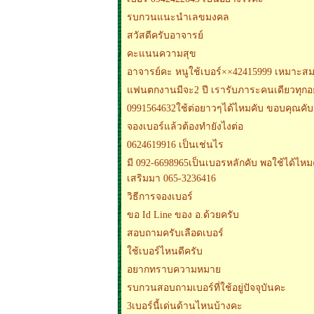
รบกวนแนะนำเลขมงคล
สวัสดีครับอาจารย์
คะแนนความสุข
อาจารย์คะ หนูใช้เบอร์××42415999 เหมาะสม
แฟนตกงานมีจะ2 ปี เรารับภาระคนเดียวทุกอ
0991564632ใช้ต่อยาวๆได้ไหมคับ ขอบคุณคับ
จองเบอร์แล้วต้องทำยังไงต่อ
0624619916 เป็นเช่นไร
มี 092-6698965เป็นเบอรหลักคับ พอใช้ได้ไหมคั
เสริมมา 065-3236416
วิธีการจองเบอร์
ขอ Id Line ของ อ.ด้วยครับ
สอบถามครับเลือดเบอร์
ใช้เบอร์ไหนดีครับ
อยากทราบความหมาย
รบกวนสอบถามเบอร์ที่ใช้อยู่ปัจจุบันคะ
3เบอร์นี้เด่นด้านไหนบ้างคะ