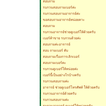
สอบถาม
รบกวนสอบถามเบอร์ค่ะ
รบกวนสอบถามอาจารย์ค่ะ
ขอสอบถามอาจารย์หน่อยคาะ
สอบถาม
รบกวนอาจารย์ช่วยดูเบอร์ให้ด้วยครับ
เบอร์ค้าขาย รบกวนด้วยค่ะ
สอบถามค่ะอาจารย์
สอบ ถามเบอร์ คับ
สอบถามเรื่องการเลิกเบอร์
สอบถามเบอร์คะ
รบกวนดูเบอร์ให้หน่อยค่ะ
เบอร์นี้เป็นอย่างไรบ้างครับ
รบกวนสอบถามค่ะ
อาจารย์ ช่วยดูเบอร์โทรศัพท์ ให้ด้วยครับ
รบกวนอาจารย์ด้วยครับ
รบกวนสอบถามค่ะ
รบกวนอาจารย์ ดูเบอร์ให้หน่อยครับ