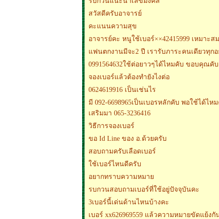
รบกวนแนะนำเลขมงคล
สวัสดีครับอาจารย์
คะแนนความสุข
อาจารย์คะ หนูใช้เบอร์××42415999 เหมาะสม
แฟนตกงานมีจะ2 ปี เรารับภาระคนเดียวทุกอ
0991564632ใช้ต่อยาวๆได้ไหมคับ ขอบคุณคับ
จองเบอร์แล้วต้องทำยังไงต่อ
0624619916 เป็นเช่นไร
มี 092-6698965เป็นเบอรหลักคับ พอใช้ได้ไหมคั
เสริมมา 065-3236416
วิธีการจองเบอร์
ขอ Id Line ของ อ.ด้วยครับ
สอบถามครับเลือดเบอร์
ใช้เบอร์ไหนดีครับ
อยากทราบความหมาย
รบกวนสอบถามเบอร์ที่ใช้อยู่ปัจจุบันคะ
3เบอร์นี้เด่นด้านไหนบ้างคะ
เบอร์ xx626969559 แล้วความหมายขัดแย้งกั