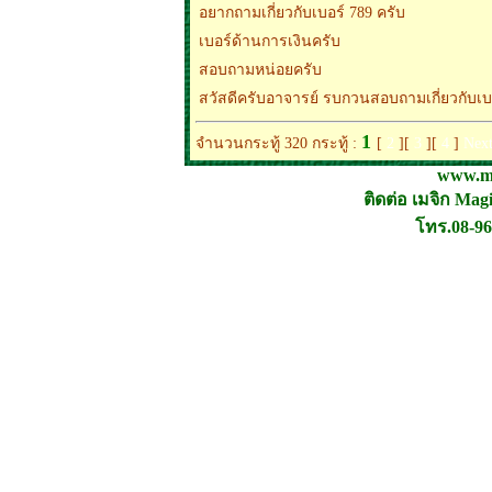
อยากถามเกี่ยวกับเบอร์ 789 ครับ
เบอร์ด้านการเงินครับ
สอบถามหน่อยครับ
สวัสดีครับอาจารย์ รบกวนสอบถามเกี่ยวกับเบ
1
จำนวนกระทู้ 320 กระทู้ :
[
2
][
3
][
4
]
Nex
www.ma
ติดต่อ เมจิก Ma
โทร.08-96