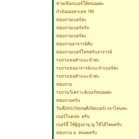
ช่วยเลือกเบอร์ให้หน่อยค่ะ
กำลังมองหาเลข 789
สอบถามเบอร์ค่ะ
สอบถามเบอร์ครับ
สอบถามเบอร์คะ
สอบถามอาจารย์คับ
สอบถามเบอร์โทรครับอาจารย์
รบกวนขอคำแนะนำค่ะ
รบกวนขออาจารย์แนะนำเบอร์ค่ะ
รบกวนขอคำแนะนำค่ะ
สอบถาม
รบกวนวิเคราะห์เบอร์หน่อยค่ะ
สอบถามครับ
วันที่20/6/59ฤกษดีเปิดเบอร์เวลาไหนคะ
เบอร์ในตปท. ครับ
เบอร์นี้ ให้ผู้สูงอายุ ญ ใช้ได้ไหมครับ
สอบถาม อ. หน่อยครับ