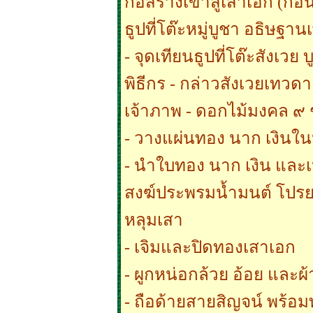
ก่อสร้างเข้าสู่เสาเอก (ก
ธูปที่โต๊ะหมู่บูชา อธิษฐา
- จุดเทียนธูปที่โต๊ะสังเวย
พิธีกร - กล่าวสังเวยเทวดา
เจ้าภาพ - ดอกไม้มงคล ๙ ช
- วางแผ่นทอง นาก เงินในห
- นำใบทอง นาก เงิน และเ
สงฆ์ประพรมน้ำมนต์ โปรย
หลุมเสา
- เจิมและปิดทองเสาเอก
- ผูกหน่อกล้วย อ้อย และผ
- ถือด้ายสายสิญจน์ พร้อมทั