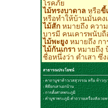
โรคภัย
ไม้ทรงบาดาล
หรือ
ขี
หรือทำให้บ้านมั่นคง
ไม้สัก
หมายถึง ความม
บารมี คนเคารพนับถ
ไม้พะยูง
หมายถึง การ
ไม้กันเกรา
หมายถึง ป
ชื่อหนึ่งว่า ตำเสา ซ
สาธารณประโยชน์
- คาถาบูชาท้าวเวสสุวรรณ หรือ ท้าวกุเ
- พิธียกเสาเอกบ้าน
- การตั้งศาลพระภูมิ
- คำบูชาพระภูมิ-คำถวายเครื่องสังเวยพ