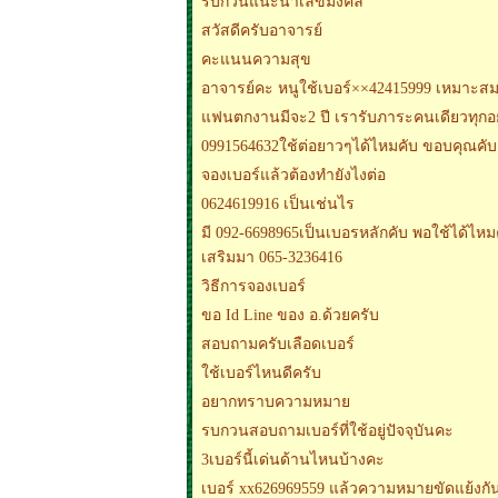
รบกวนแนะนำเลขมงคล
สวัสดีครับอาจารย์
คะแนนความสุข
อาจารย์คะ หนูใช้เบอร์××42415999 เหมาะสม
แฟนตกงานมีจะ2 ปี เรารับภาระคนเดียวทุกอ
0991564632ใช้ต่อยาวๆได้ไหมคับ ขอบคุณคับ
จองเบอร์แล้วต้องทำยังไงต่อ
0624619916 เป็นเช่นไร
มี 092-6698965เป็นเบอรหลักคับ พอใช้ได้ไหมคั
เสริมมา 065-3236416
วิธีการจองเบอร์
ขอ Id Line ของ อ.ด้วยครับ
สอบถามครับเลือดเบอร์
ใช้เบอร์ไหนดีครับ
อยากทราบความหมาย
รบกวนสอบถามเบอร์ที่ใช้อยู่ปัจจุบันคะ
3เบอร์นี้เด่นด้านไหนบ้างคะ
เบอร์ xx626969559 แล้วความหมายขัดแย้งกั