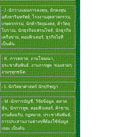
- J -นักวางแผนการลงทุน, นักลงทุน
อสังหาริมทรัพย์, โรงงานอุตสาหกรรม,
เกษตรกรรม, นักค้าวัตถุมงคล, ค้าวัตถุ
โบราณ, นักธุรกิจแฟรนไชส์, นักธุรกิจ
เครือข่าย, คอมพิวเตอร์, ธุรกิจไอที
เป็นต้น
- K -การตลาด, งานโฆษณา,
ประชาสัมพันธ์. งานการพูด. ของสวยๆ
งามๆทุกชนิด
- L นักวิทยาศาสตร์ นักปรัชญา
- M -นักการบัญชี, วิจัยข้อมูล, ตลาด
หุ้น, นักการทูต, คอมพิวเตอร์, ค้าขาย,
งานต้อนรับ, กฏหมาย, ประชาสัมพันธ์,
การประสานงานต่างๆที่ต้องใช้ข้อมูล
เยอะ เป็นต้น