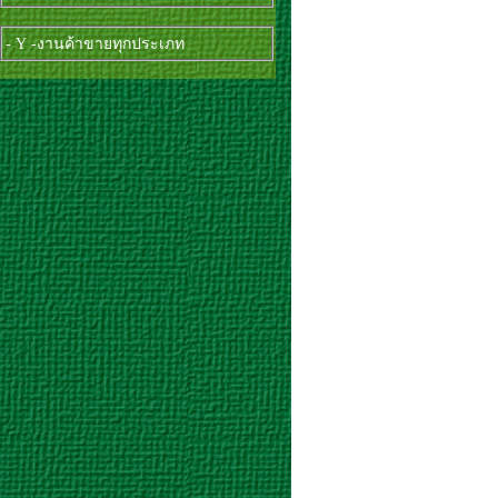
- Y -งานค้าขายทุกประเภท