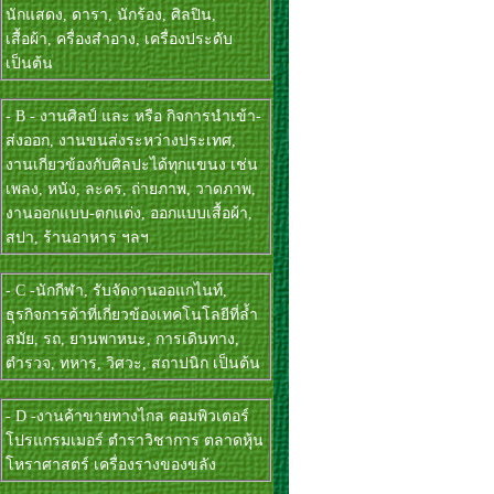
นักแสดง, ดารา, นักร้อง, ศิลปิน,
เสื้อผ้า, ครื่องสำอาง, เครื่องประดับ
เป็นต้น
- B - งานศิลป์ และ หรือ กิจการนำเข้า-
ส่งออก, งานขนส่งระหว่างประเทศ,
งานเกี่ยวข้องกับศิลปะได้ทุกแขนง เช่น
เพลง, หนัง, ละคร, ถ่ายภาพ, วาดภาพ,
งานออกแบบ-ตกแต่ง, ออกแบบเสื้อผ้า,
สปา, ร้านอาหาร ฯลฯ
- C -นักกีฬา, รับจัดงานออแกไนท์,
ธุรกิจการค้าที่เกี่ยวข้องเทคโนโลยีที่ล้ำ
สมัย, รถ, ยานพาหนะ, การเดินทาง,
ตำรวจ, ทหาร, วิศวะ, สถาปนิก เป็นต้น
- D -งานค้าขายทางไกล คอมพิวเตอร์
โปรแกรมเมอร์ ตำราวิชาการ ตลาดหุ้น
โหราศาสตร์ เครื่องรางของขลัง