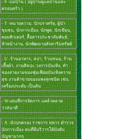
- S -แม่บ้าน ( อยู่บ้านดูแลบ้านและ
ครอบครัว )
- T -ทนายความ. นักปราศรัย, ผู้นำ
ชุมชน, นักการเมือง, นักพูด, นักเขียน,
คอมพิวเตอร์, สื้อสารประชาสัมพันธ์,
หัวหน้างาน, นักพัฒนาอสังหาริมทรัพย์
- U -ร้านอาหาร, สปา, ร้านขนม, ร้าน
เสื้อผ้า, งานศิลปะ,วงการบันเทิง, ทำ
ของสวยงามของฟุ่มเฟือยบันเทิงความ
สุข งานค้าขายของแพงทุกชนิด เช่น
เครื่องประดับ เป็นต้น
- W-เด่นที่การจัดการ แคล้วคลาด
วาสนาดี
- X -นักปกครอง ราชการ ทหาร ตำรวจ
นักการเมือง คนที่มีบริวารใต้บังคับ
บัญชามากๆ